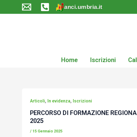
Vai
al
contenuto
Home
Iscrizioni
Cal
,
,
Articoli
In evidenza
Iscrizioni
PERCORSO DI FORMAZIONE REGIONALE
2025
/
15 Gennaio 2025