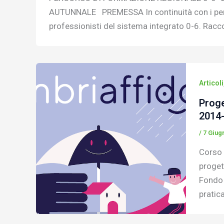
AUTUNNALE PREMESSA In continuità con i percor
professionisti del sistema integrato 0-6. Racc
Articoli
Proge
2014
/
7 Giug
Corso 
proget
Fondo 
pratica