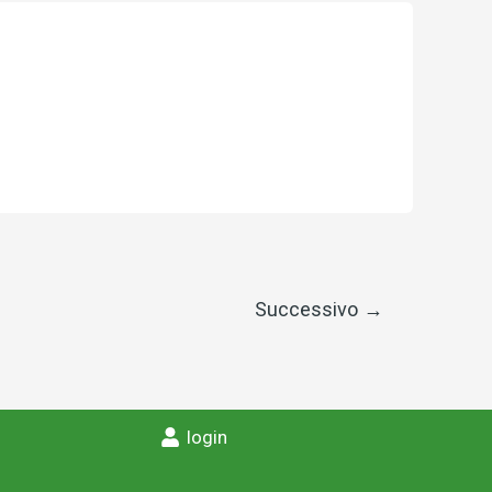
Successivo
→
login