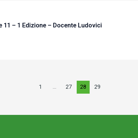
e 11 – 1 Edizione – Docente Ludovici
1
…
27
28
29